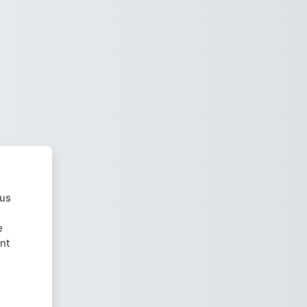
ous
e
nt