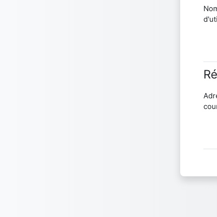
No
d'ut
Ré
Adr
cour