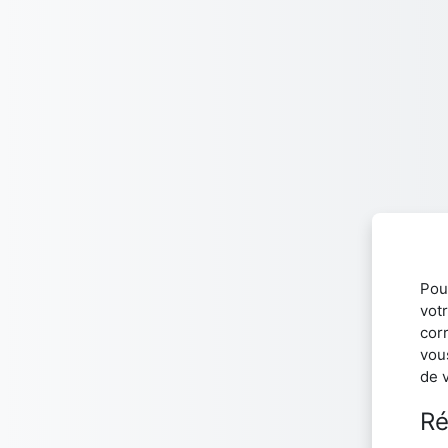
Passer au contenu principal
Pou
votr
cor
vou
de 
Ré