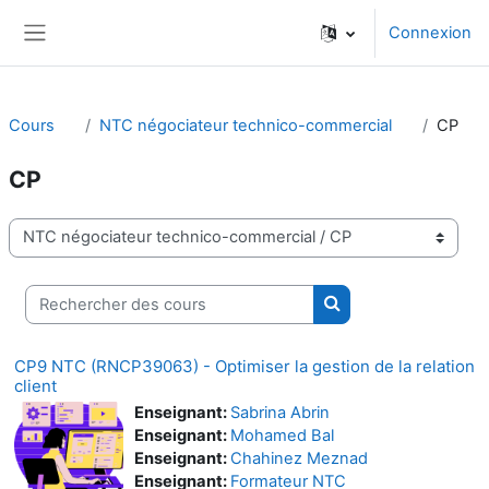
Passer au contenu principal
Connexion
Panneau latéral
Cours
NTC négociateur technico-commercial
CP
CP
Catégories de cours
Rechercher des cours
Rechercher des cou
CP9 NTC (RNCP39063) - Optimiser la gestion de la relation
client
Enseignant:
Sabrina Abrin
Enseignant:
Mohamed Bal
Enseignant:
Chahinez Meznad
Enseignant:
Formateur NTC