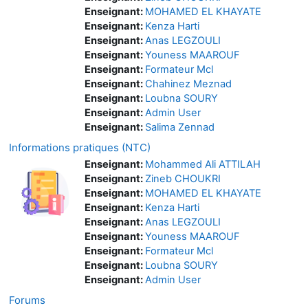
Enseignant:
MOHAMED EL KHAYATE
Enseignant:
Kenza Harti
Enseignant:
Anas LEGZOULI
Enseignant:
Youness MAAROUF
Enseignant:
Formateur Mcl
Enseignant:
Chahinez Meznad
Enseignant:
Loubna SOURY
Enseignant:
Admin User
Enseignant:
Salima Zennad
Informations pratiques (NTC)
Enseignant:
Mohammed Ali ATTILAH
Enseignant:
Zineb CHOUKRI
Enseignant:
MOHAMED EL KHAYATE
Enseignant:
Kenza Harti
Enseignant:
Anas LEGZOULI
Enseignant:
Youness MAAROUF
Enseignant:
Formateur Mcl
Enseignant:
Loubna SOURY
Enseignant:
Admin User
Forums