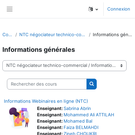
Passer au contenu principal
Connexion
Panneau latéral
Cours
NTC négociateur technico-commercial
Informations générales
Informations générales
Catégories de cours
Rechercher des cours
Rechercher des cou
Informations Webinaires en ligne (NTC)
Enseignant:
Sabrina Abrin
Enseignant:
Mohammed Ali ATTILAH
Enseignant:
Mohamed Bal
Enseignant:
Faiza BELMAHDI
Enseignant:
Zineb CHOUKRI