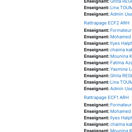
Enseignant:
Ghita RE
Enseignant:
Lina TOU
Enseignant:
Admin Us
Rattrapage ECF2 ARH
Enseignant:
Formateu
Enseignant:
Mohamed 
Enseignant:
Ilyes Halp
Enseignant:
chaima ka
Enseignant:
Mounina 
Enseignant:
Fatima A
Enseignant:
Yasmine 
Enseignant:
Ghita RE
Enseignant:
Lina TOU
Enseignant:
Admin Us
Rattrapage ECF1 ARH
Enseignant:
Formateu
Enseignant:
Mohamed 
Enseignant:
Ilyes Halp
Enseignant:
chaima ka
Enseignant:
Mounina 