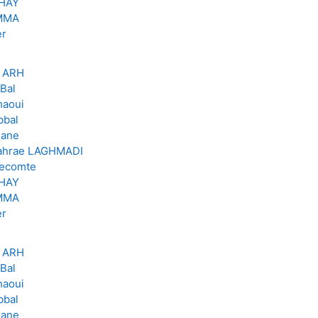
GHAY
MMA
er
r ARH
Bal
haoui
bbal
Kane
zahrae LAGHMADI
Lecomte
GHAY
MMA
er
r ARH
Bal
haoui
bbal
Kane