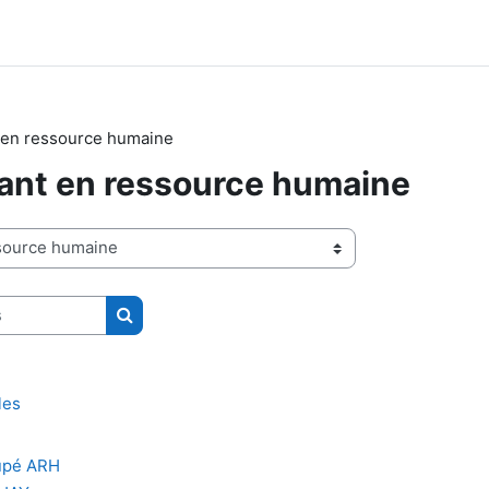
 en ressource humaine
ant en ressource humaine
Rechercher des cours
les
upé ARH