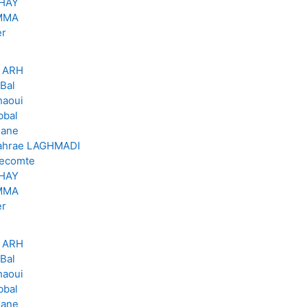
GHAY
MMA
er
r ARH
Bal
haoui
bbal
Kane
zahrae LAGHMADI
Lecomte
GHAY
MMA
er
r ARH
Bal
haoui
bbal
Kane