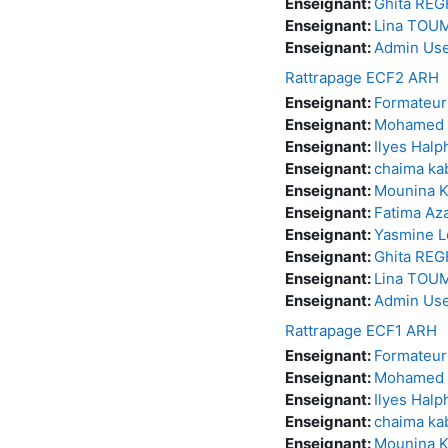
Enseignant:
Ghita RE
Enseignant:
Lina TOU
Enseignant:
Admin Us
Rattrapage ECF2 ARH
Enseignant:
Formateu
Enseignant:
Mohamed 
Enseignant:
Ilyes Halp
Enseignant:
chaima ka
Enseignant:
Mounina 
Enseignant:
Fatima A
Enseignant:
Yasmine 
Enseignant:
Ghita RE
Enseignant:
Lina TOU
Enseignant:
Admin Us
Rattrapage ECF1 ARH
Enseignant:
Formateu
Enseignant:
Mohamed 
Enseignant:
Ilyes Halp
Enseignant:
chaima ka
Enseignant:
Mounina 