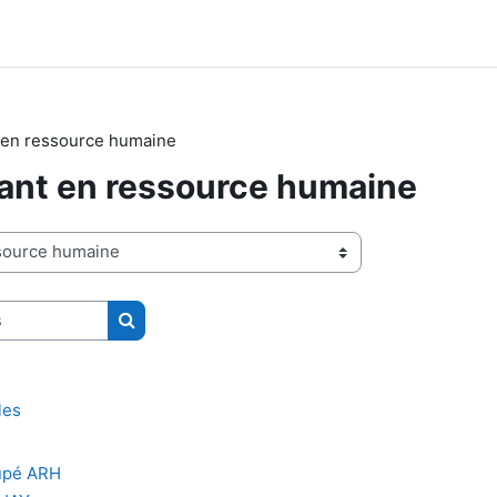
 en ressource humaine
ant en ressource humaine
Rechercher des cours
les
upé ARH